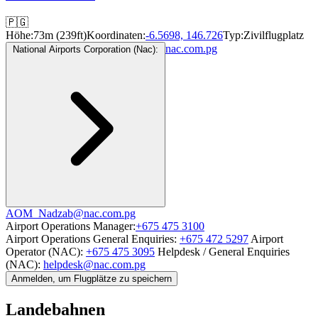
🇵🇬
Höhe:
73m (239ft)
Koordinaten:
-6.5698, 146.726
Typ:
Zivilflugplatz
nac.com.pg
National Airports Corporation (Nac):
AOM_Nadzab@nac.com.pg
Airport Operations Manager:
+675 475 3100
Airport Operations General Enquiries:
+675 472 5297
Airport
Operator (NAC):
+675 475 3095
Helpdesk / General Enquiries
(NAC):
helpdesk@nac.com.pg
Anmelden, um Flugplätze zu speichern
Landebahnen