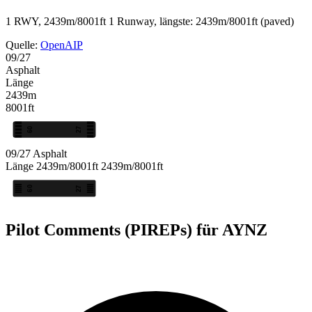
1 RWY, 2439m/8001ft
1 Runway, längste: 2439m/8001ft (paved)
Quelle:
OpenAIP
09/27
Asphalt
Länge
2439m
8001ft
09
27
09/27
Asphalt
Länge
2439m/8001ft
2439m/8001ft
09
27
Pilot Comments (PIREPs) für AYNZ