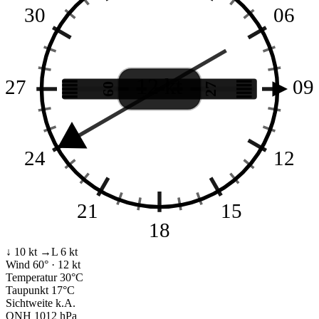
30
06
12 kt
27
09
09
27
24
12
21
15
18
↓ 10 kt
→L 6 kt
Wind
60° · 12 kt
Temperatur
30°C
Taupunkt
17°C
Sichtweite
k.A.
QNH
1012 hPa