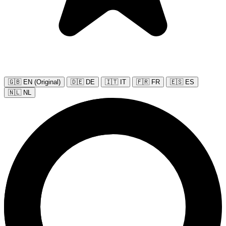
🇬🇧 EN (Original)
🇩🇪 DE
🇮🇹 IT
🇫🇷 FR
🇪🇸 ES
🇳🇱 NL