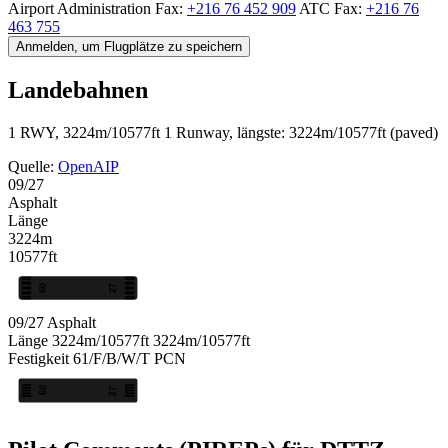
Airport Administration Fax:
+216 76 452 909
ATC Fax:
+216 76
463 755
Anmelden, um Flugplätze zu speichern
Landebahnen
1 RWY, 3224m/10577ft
1 Runway, längste: 3224m/10577ft (paved)
Quelle:
OpenAIP
09/27
Asphalt
Länge
3224m
10577ft
09
27
09/27
Asphalt
Länge
3224m/10577ft
3224m/10577ft
Festigkeit
61/F/B/W/T
PCN
09
27