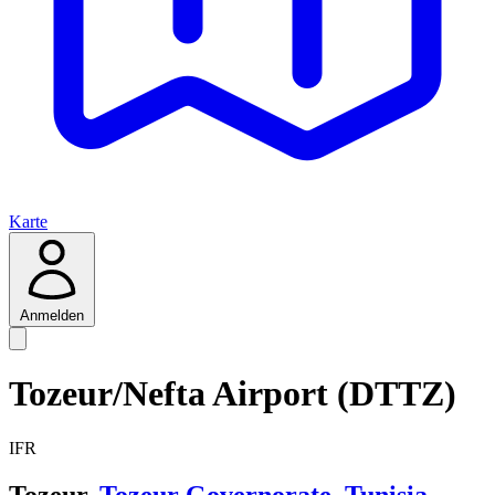
Karte
Anmelden
Tozeur/Nefta Airport (DTTZ)
IFR
Tozeur,
Tozeur Governorate
,
Tunisia