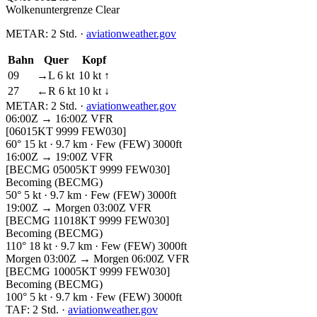
Wolkenuntergrenze
Clear
METAR:
2 Std.
·
aviationweather.gov
Bahn
Quer
Kopf
09
→L 6 kt
10 kt ↑
27
←R 6 kt
10 kt ↓
METAR:
2 Std.
·
aviationweather.gov
06:00Z → 16:00Z
VFR
[06015KT 9999 FEW030]
60° 15 kt · 9.7 km · Few (FEW) 3000ft
16:00Z → 19:00Z
VFR
[BECMG 05005KT 9999 FEW030]
Becoming (BECMG)
50° 5 kt · 9.7 km · Few (FEW) 3000ft
19:00Z → Morgen 03:00Z
VFR
[BECMG 11018KT 9999 FEW030]
Becoming (BECMG)
110° 18 kt · 9.7 km · Few (FEW) 3000ft
Morgen 03:00Z → Morgen 06:00Z
VFR
[BECMG 10005KT 9999 FEW030]
Becoming (BECMG)
100° 5 kt · 9.7 km · Few (FEW) 3000ft
TAF:
2 Std.
·
aviationweather.gov