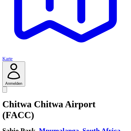
Karte
Anmelden
Chitwa Chitwa Airport
(FACC)
Sabie Park,
Mpumalanga
,
South Africa