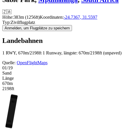
🇿🇦
Höhe:
383m (1256ft)
Koordinaten:
-24.7367, 31.5597
Typ:
Zivilflugplatz
Anmelden, um Flugplätze zu speichern
Landebahnen
1 RWY, 670m/2198ft
1 Runway, längste: 670m/2198ft (unpaved)
Quelle:
OpenFlightMaps
01/19
Sand
Länge
670m
2198ft
19
01