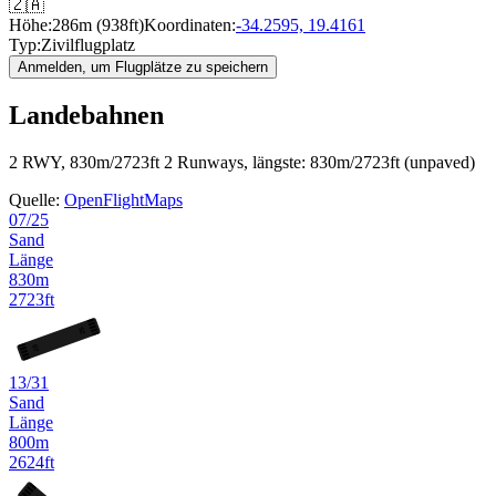
🇿🇦
Höhe:
286m (938ft)
Koordinaten:
-34.2595, 19.4161
Typ:
Zivilflugplatz
Anmelden, um Flugplätze zu speichern
Landebahnen
2 RWY, 830m/2723ft
2 Runways, längste: 830m/2723ft (unpaved)
Quelle:
OpenFlightMaps
07/25
Sand
Länge
830m
2723ft
25
07
13/31
Sand
Länge
800m
2624ft