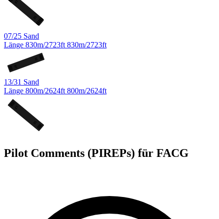
13
31
07/25
Sand
Länge
830m/2723ft
830m/2723ft
25
07
13/31
Sand
Länge
800m/2624ft
800m/2624ft
13
31
Pilot Comments (PIREPs) für FACG