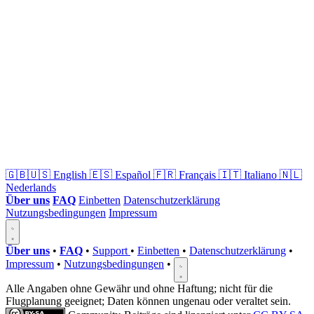
🇬🇧🇺🇸
English
🇪🇸
Español
🇫🇷
Français
🇮🇹
Italiano
🇳🇱
Nederlands
Über uns
FAQ
Einbetten
Datenschutzerklärung
Nutzungsbedingungen
Impressum
Über uns
•
FAQ
•
Support
•
Einbetten
•
Datenschutzerklärung
•
Impressum
•
Nutzungsbedingungen
•
Alle Angaben ohne Gewähr und ohne Haftung; nicht für die
Flugplanung geeignet; Daten können ungenau oder veraltet sein.