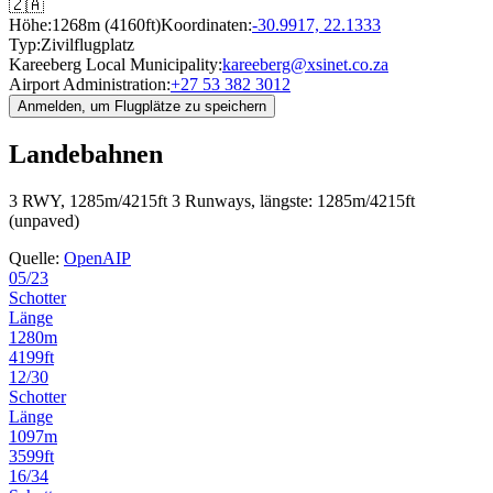
🇿🇦
Höhe:
1268m (4160ft)
Koordinaten:
-30.9917, 22.1333
Typ:
Zivilflugplatz
Kareeberg Local Municipality:
kareeberg@xsinet.co.za
Airport Administration:
+27 53 382 3012
Anmelden, um Flugplätze zu speichern
Landebahnen
3 RWY, 1285m/4215ft
3 Runways, längste: 1285m/4215ft
(unpaved)
Quelle:
OpenAIP
05/23
Schotter
Länge
1280m
4199ft
12/30
Schotter
Länge
1097m
3599ft
16/34