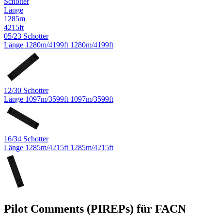
Schotter
Länge
1285m
4215ft
05/23
Schotter
Länge
1280m/4199ft
1280m/4199ft
23
05
12/30
Schotter
Länge
1097m/3599ft
1097m/3599ft
12
30
16/34
Schotter
Länge
1285m/4215ft
1285m/4215ft
16
34
Pilot Comments (PIREPs) für FACN