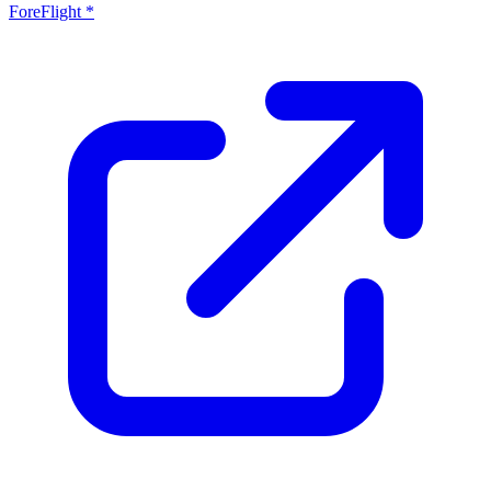
ForeFlight *