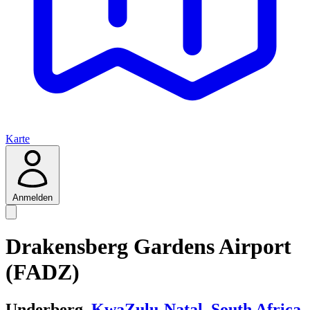
Karte
Anmelden
Drakensberg Gardens Airport
(FADZ)
Underberg,
KwaZulu-Natal
,
South Africa