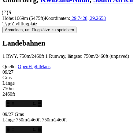
🇿🇦
Höhe:
1669m (5475ft)
Koordinaten:
-29.7428, 29.2658
Typ:
Zivilflugplatz
Anmelden, um Flugplätze zu speichern
Landebahnen
1 RWY, 750m/2460ft
1 Runway, längste: 750m/2460ft (unpaved)
Quelle:
OpenFlightMaps
09/27
Gras
Länge
750m
2460ft
09
27
09/27
Gras
Länge
750m/2460ft
750m/2460ft
09
27