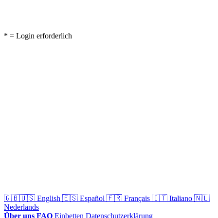
* = Login erforderlich
🇬🇧🇺🇸
English
🇪🇸
Español
🇫🇷
Français
🇮🇹
Italiano
🇳🇱
Nederlands
Über uns
FAQ
Einbetten
Datenschutzerklärung