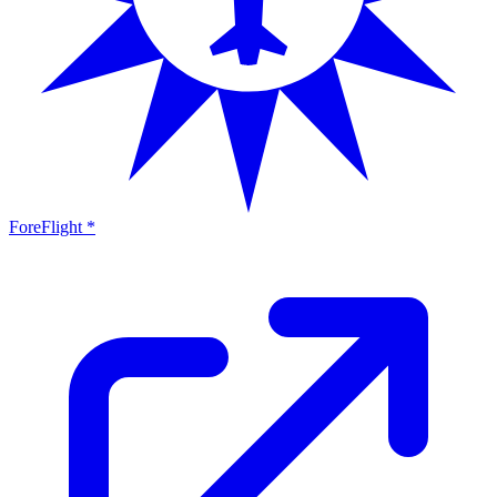
ForeFlight *