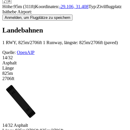
🇿🇦
Höhe:
95m (311ft)
Koordinaten:
-29.106, 31.408
Typ:
Zivilflugplatz
Isithebe Airport:
Anmelden, um Flugplätze zu speichern
Landebahnen
1 RWY, 825m/2706ft
1 Runway, längste: 825m/2706ft (paved)
Quelle:
OpenAIP
14/32
Asphalt
Länge
825m
2706ft
14
32
14/32
Asphalt