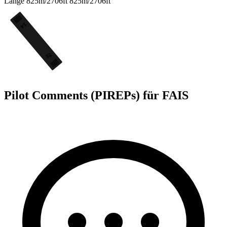
Länge
825m/2706ft
825m/2706ft
14
32
Pilot Comments (PIREPs) für FAIS