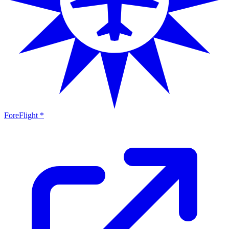
ForeFlight *