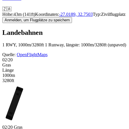
🇿🇦
Höhe:
43m (141ft)
Koordinaten:
-27.0189, 32.7503
Typ:
Zivilflugplatz
Anmelden, um Flugplätze zu speichern
Landebahnen
1 RWY, 1000m/3280ft
1 Runway, längste: 1000m/3280ft (unpaved)
Quelle:
OpenFlightMaps
02/20
Gras
Länge
1000m
3280ft
20
02
02/20
Gras