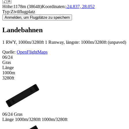
🇿🇦
Höhe:
1178m (3864ft)
Koordinaten:
-24.837, 28.052
Typ:
Zivilflugplatz
Anmelden, um Flugplätze zu speichern
Landebahnen
1 RWY, 1000m/3280ft
1 Runway, längste: 1000m/3280ft (unpaved)
Quelle:
OpenFlightMaps
06/24
Gras
Länge
1000m
3280ft
24
06
06/24
Gras
Länge
1000m/3280ft
1000m/3280ft