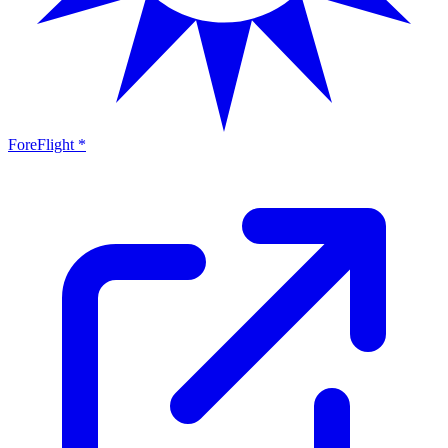
ForeFlight *