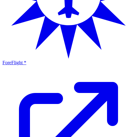
ForeFlight *