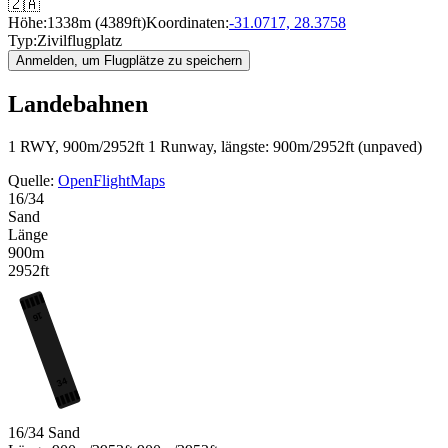
🇿🇦
Höhe:
1338m (4389ft)
Koordinaten:
-31.0717, 28.3758
Typ:
Zivilflugplatz
Anmelden, um Flugplätze zu speichern
Landebahnen
1 RWY, 900m/2952ft
1 Runway, längste: 900m/2952ft (unpaved)
Quelle:
OpenFlightMaps
16/34
Sand
Länge
900m
2952ft
16
34
16/34
Sand