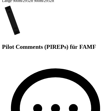
Länge
900m/2952ft
900m/2952ft
16
34
Pilot Comments (PIREPs) für FAMF