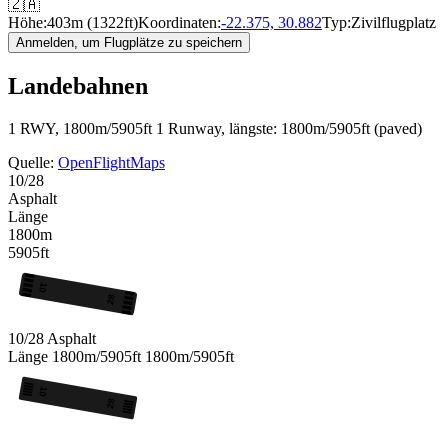
🇿🇦
Höhe:
403m (1322ft)
Koordinaten:
-22.375, 30.882
Typ:
Zivilflugplatz
Anmelden, um Flugplätze zu speichern
Landebahnen
1 RWY, 1800m/5905ft
1 Runway, längste: 1800m/5905ft (paved)
Quelle:
OpenFlightMaps
10/28
Asphalt
Länge
1800m
5905ft
10
28
10/28
Asphalt
Länge
1800m/5905ft
1800m/5905ft
10
28