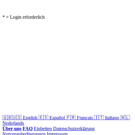
* = Login erforderlich
🇬🇧🇺🇸
English
🇪🇸
Español
🇫🇷
Français
🇮🇹
Italiano
🇳🇱
Nederlands
Über uns
FAQ
Einbetten
Datenschutzerklärung
Nutzungsbedingungen
Impressum