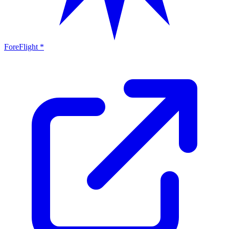
ForeFlight *