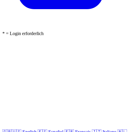
* = Login erforderlich
🇬🇧🇺🇸
English
🇪🇸
Español
🇫🇷
Français
🇮🇹
Italiano
🇳🇱