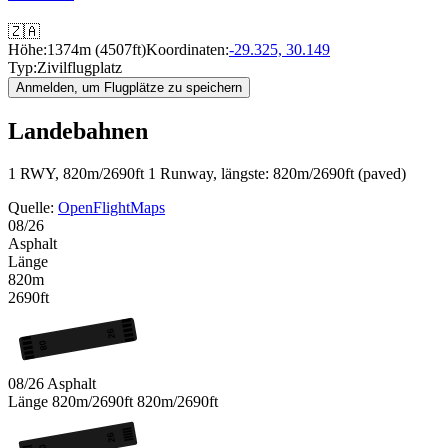
🇿🇦
Höhe:
1374m (4507ft)
Koordinaten:
-29.325, 30.149
Typ:
Zivilflugplatz
Anmelden, um Flugplätze zu speichern
Landebahnen
1 RWY, 820m/2690ft
1 Runway, längste: 820m/2690ft (paved)
Quelle:
OpenFlightMaps
08/26
Asphalt
Länge
820m
2690ft
26
08
08/26
Asphalt
Länge
820m/2690ft
820m/2690ft
26