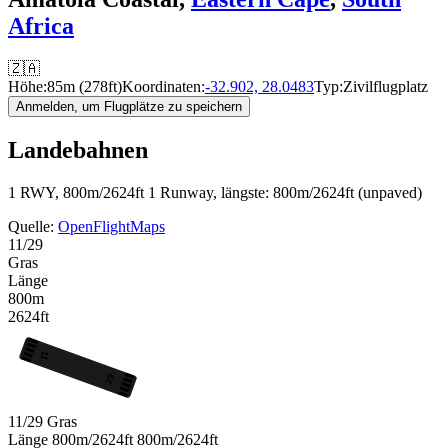
Africa
🇿🇦
Höhe:
85m (278ft)
Koordinaten:
-32.902, 28.0483
Typ:
Zivilflugplatz
Anmelden, um Flugplätze zu speichern
Landebahnen
1 RWY, 800m/2624ft
1 Runway, längste: 800m/2624ft (unpaved)
Quelle:
OpenFlightMaps
11/29
Gras
Länge
800m
2624ft
11
29
11/29
Gras
Länge
800m/2624ft
800m/2624ft