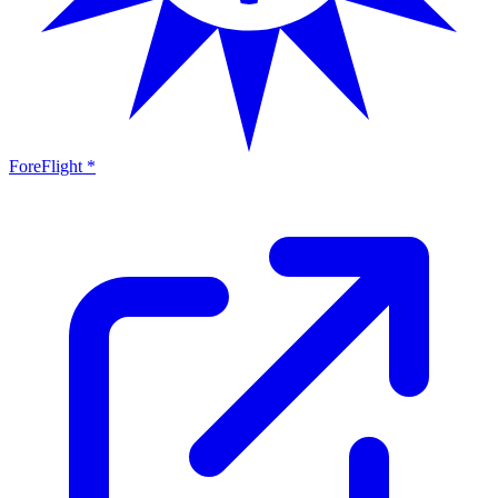
ForeFlight *