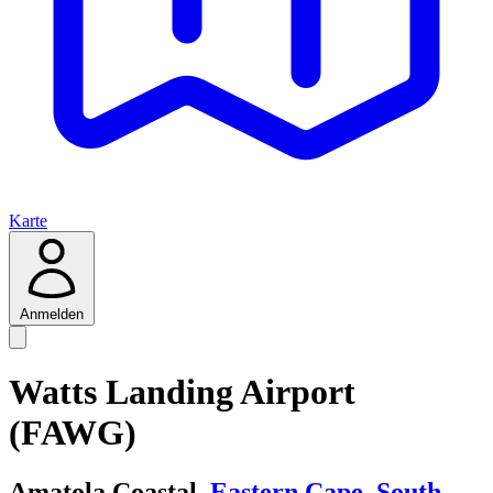
Karte
Anmelden
Watts Landing Airport
(FAWG)
Amatola Coastal,
Eastern Cape
,
South