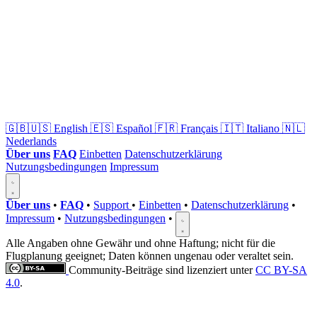
🇬🇧🇺🇸
English
🇪🇸
Español
🇫🇷
Français
🇮🇹
Italiano
🇳🇱
Nederlands
Über uns
FAQ
Einbetten
Datenschutzerklärung
Nutzungsbedingungen
Impressum
Über uns
•
FAQ
•
Support
•
Einbetten
•
Datenschutzerklärung
•
Impressum
•
Nutzungsbedingungen
•
Alle Angaben ohne Gewähr und ohne Haftung; nicht für die
Flugplanung geeignet; Daten können ungenau oder veraltet sein.
Community-Beiträge sind lizenziert unter
CC BY-SA
4.0
.