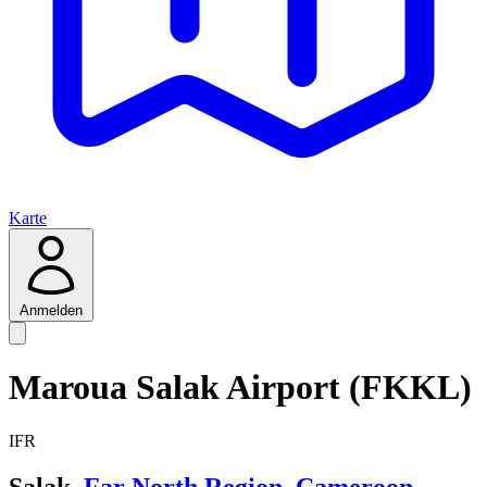
Karte
Anmelden
Maroua Salak Airport (FKKL)
IFR
Salak,
Far North Region
,
Cameroon