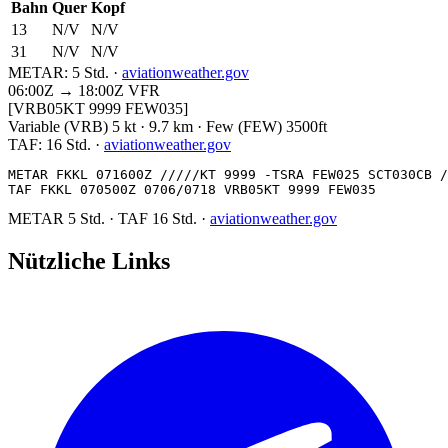
Bahn
Quer
Kopf
13
N/V
N/V
31
N/V
N/V
METAR:
5 Std.
·
aviationweather.gov
06:00Z → 18:00Z
VFR
[VRB05KT 9999 FEW035]
Variable (VRB) 5 kt · 9.7 km · Few (FEW) 3500ft
TAF:
16 Std.
·
aviationweather.gov
METAR FKKL 071600Z /////KT 9999 -TSRA FEW025 SCT030CB /
TAF FKKL 070500Z 0706/0718 VRB05KT 9999 FEW035
METAR
5 Std.
·
TAF
16 Std.
·
aviationweather.gov
Nützliche Links