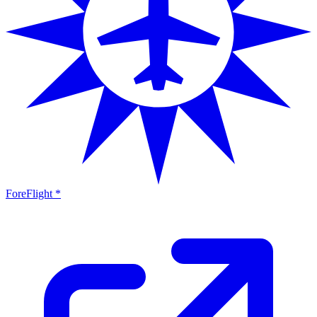
ForeFlight *