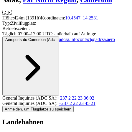
🇨🇲
Höhe:
424m (1391ft)
Koordinaten:
10.4547, 14.2531
Typ:
Zivilflugplatz
Betriebszeiten:
Täglich 07:00–17:00 UTC
; außerhalb auf Anfrage
adcsa.info
contact@adcsa.aero
Aéroports du Cameroun (Adc:
General Inquiries (ADC SA):
+237 2 22 23 36 02
General Inquiries (ADC SA):
+237 2 22 23 45 21
Anmelden, um Flugplätze zu speichern
Landebahnen