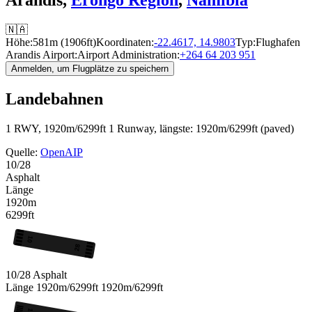
🇳🇦
Höhe:
581m (1906ft)
Koordinaten:
-22.4617, 14.9803
Typ:
Flughafen
Arandis Airport:
Airport Administration:
+264 64 203 951
Anmelden, um Flugplätze zu speichern
Landebahnen
1 RWY, 1920m/6299ft
1 Runway, längste: 1920m/6299ft (paved)
Quelle:
OpenAIP
10/28
Asphalt
Länge
1920m
6299ft
10
28
10/28
Asphalt
Länge
1920m/6299ft
1920m/6299ft
10