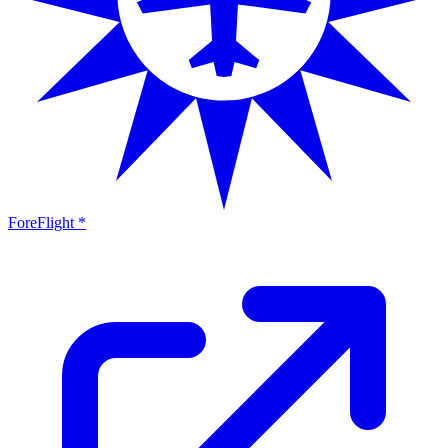
ForeFlight *