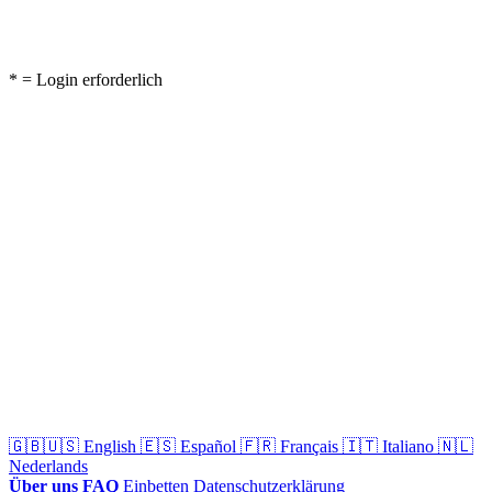
* = Login erforderlich
🇬🇧🇺🇸
English
🇪🇸
Español
🇫🇷
Français
🇮🇹
Italiano
🇳🇱
Nederlands
Über uns
FAQ
Einbetten
Datenschutzerklärung