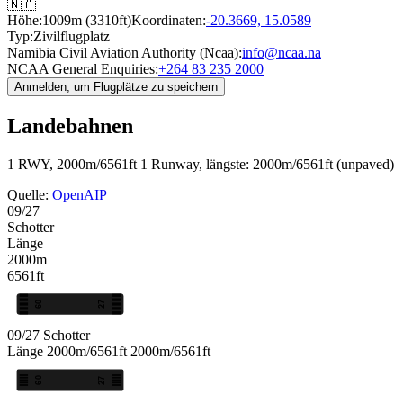
🇳🇦
Höhe:
1009m (3310ft)
Koordinaten:
-20.3669, 15.0589
Typ:
Zivilflugplatz
Namibia Civil Aviation Authority (Ncaa):
info@ncaa.na
NCAA General Enquiries:
+264 83 235 2000
Anmelden, um Flugplätze zu speichern
Landebahnen
1 RWY, 2000m/6561ft
1 Runway, längste: 2000m/6561ft (unpaved)
Quelle:
OpenAIP
09/27
Schotter
Länge
2000m
6561ft
09
27
09/27
Schotter
Länge
2000m/6561ft
2000m/6561ft
09
27