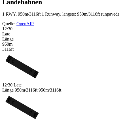
Landebahnen
1 RWY, 950m/3116ft
1 Runway, längste: 950m/3116ft (unpaved)
Quelle:
OpenAIP
12/30
Late
Länge
950m
3116ft
12
30
12/30
Late
Länge
950m/3116ft
950m/3116ft
12
30