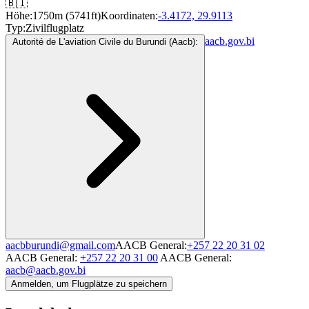
🇧🇮
Höhe:
1750m (5741ft)
Koordinaten:
-3.4172, 29.9113
Typ:
Zivilflugplatz
aacb.gov.bi
Autorité de L'aviation Civile du Burundi (Aacb):
aacbburundi@gmail.com
AACB General:
+257 22 20 31 02
AACB General:
+257 22 20 31 00
AACB General:
aacb@aacb.gov.bi
Anmelden, um Flugplätze zu speichern