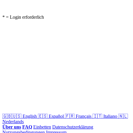
* = Login erforderlich
🇬🇧🇺🇸
English
🇪🇸
Español
🇫🇷
Français
🇮🇹
Italiano
🇳🇱
Nederlands
Über uns
FAQ
Einbetten
Datenschutzerklärung
Nutzungsbedingungen
Impressum