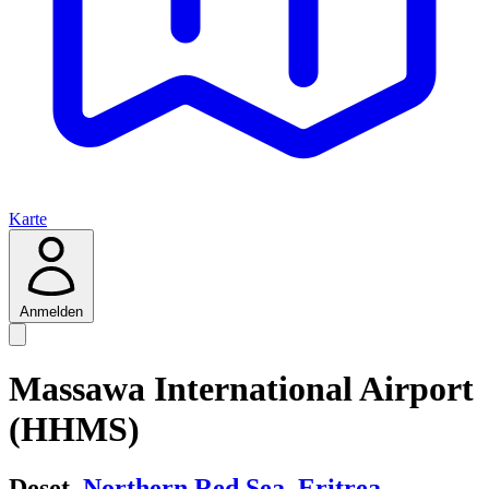
Karte
Anmelden
Massawa International Airport
(HHMS)
Deset,
Northern Red Sea
,
Eritrea