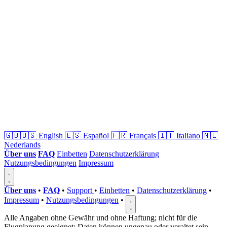
🇬🇧🇺🇸
English
🇪🇸
Español
🇫🇷
Français
🇮🇹
Italiano
🇳🇱
Nederlands
Über uns
FAQ
Einbetten
Datenschutzerklärung
Nutzungsbedingungen
Impressum
Über uns
•
FAQ
•
Support
•
Einbetten
•
Datenschutzerklärung
•
Impressum
•
Nutzungsbedingungen
•
Alle Angaben ohne Gewähr und ohne Haftung; nicht für die
Flugplanung geeignet; Daten können ungenau oder veraltet sein.