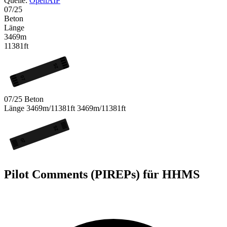
Quelle:
OpenAIP
07/25
Beton
Länge
3469m
11381ft
25
07
07/25
Beton
Länge
3469m/11381ft
3469m/11381ft
25
07
Pilot Comments (PIREPs) für HHMS