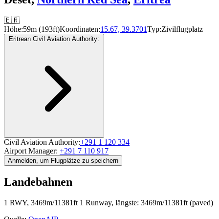
🇪🇷
Höhe:
59m (193ft)
Koordinaten:
15.67, 39.3701
Typ:
Zivilflugplatz
Eritrean Civil Aviation Authority:
Civil Aviation Authority:
+291 1 120 334
Airport Manager:
+291 7 110 917
Anmelden, um Flugplätze zu speichern
Landebahnen
1 RWY, 3469m/11381ft
1 Runway, längste: 3469m/11381ft (paved)