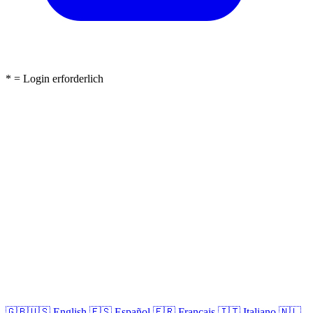
* = Login erforderlich
🇬🇧🇺🇸
English
🇪🇸
Español
🇫🇷
Français
🇮🇹
Italiano
🇳🇱