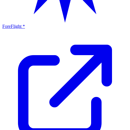
ForeFlight *