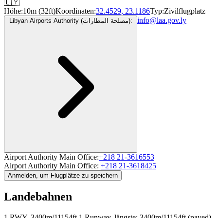
🇱🇾
Höhe:
10m (32ft)
Koordinaten:
32.4529, 23.1186
Typ:
Zivilflugplatz
info@laa.gov.ly
Libyan Airports Authority (مصلحة المطارات):
Airport Authority Main Office:
+218 21-3616553
Airport Authority Main Office:
+218 21-3618425
Anmelden, um Flugplätze zu speichern
Landebahnen
1 RWY, 3400m/11154ft
1 Runway, längste: 3400m/11154ft (paved)