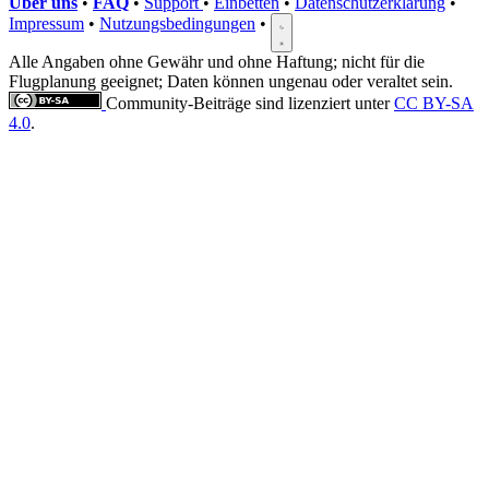
Über uns
•
FAQ
•
Support
•
Einbetten
•
Datenschutzerklärung
•
Impressum
•
Nutzungsbedingungen
•
Alle Angaben ohne Gewähr und ohne Haftung; nicht für die
Flugplanung geeignet; Daten können ungenau oder veraltet sein.
Community-Beiträge sind lizenziert unter
CC BY-SA
4.0
.