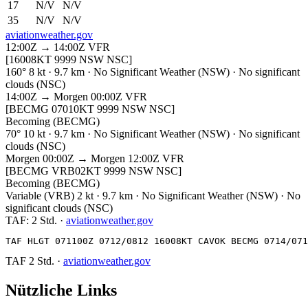
17
N/V
N/V
35
N/V
N/V
aviationweather.gov
12:00Z → 14:00Z
VFR
[16008KT 9999 NSW NSC]
160° 8 kt · 9.7 km · No Significant Weather (NSW) · No significant
clouds (NSC)
14:00Z → Morgen 00:00Z
VFR
[BECMG 07010KT 9999 NSW NSC]
Becoming (BECMG)
70° 10 kt · 9.7 km · No Significant Weather (NSW) · No significant
clouds (NSC)
Morgen 00:00Z → Morgen 12:00Z
VFR
[BECMG VRB02KT 9999 NSW NSC]
Becoming (BECMG)
Variable (VRB) 2 kt · 9.7 km · No Significant Weather (NSW) · No
significant clouds (NSC)
TAF:
2 Std.
·
aviationweather.gov
TAF HLGT 071100Z 0712/0812 16008KT CAVOK BECMG 0714/071
TAF
2 Std.
·
aviationweather.gov
Nützliche Links