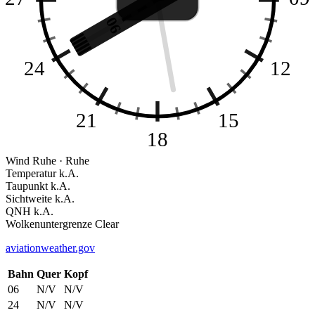
06
24
12
21
15
18
Wind
Ruhe · Ruhe
Temperatur
k.A.
Taupunkt
k.A.
Sichtweite
k.A.
QNH
k.A.
Wolkenuntergrenze
Clear
aviationweather.gov
Bahn
Quer
Kopf
06
N/V
N/V
24
N/V
N/V