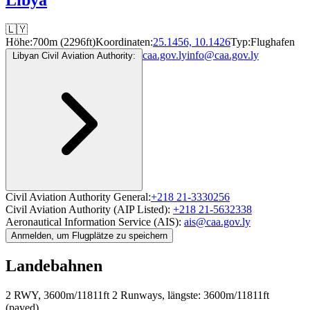
🇱🇾
Höhe:
700m (2296ft)
Koordinaten:
25.1456, 10.1426
Typ:
Flughafen
caa.gov.ly
info@caa.gov.ly
Libyan Civil Aviation Authority:
Civil Aviation Authority General:
+218 21-3330256
Civil Aviation Authority (AIP Listed):
+218 21-5632338
Aeronautical Information Service (AIS):
ais@caa.gov.ly
Anmelden, um Flugplätze zu speichern
Landebahnen
2 RWY, 3600m/11811ft
2 Runways, längste: 3600m/11811ft
(paved)