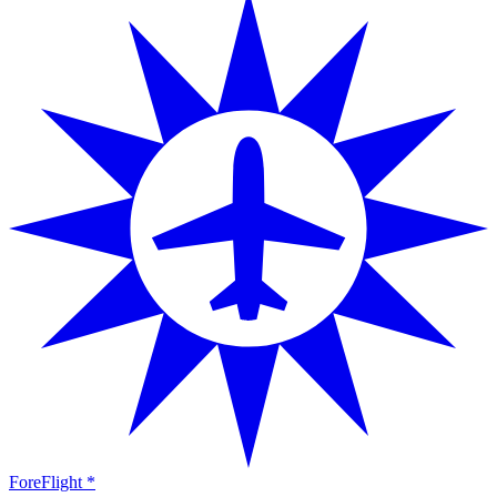
ForeFlight *