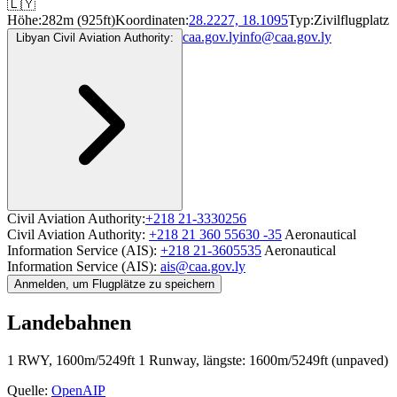
🇱🇾
Höhe:
282m (925ft)
Koordinaten:
28.2227, 18.1095
Typ:
Zivilflugplatz
caa.gov.ly
info@caa.gov.ly
Libyan Civil Aviation Authority:
Civil Aviation Authority:
+218 21-3330256
Civil Aviation Authority:
+218 21 360 55630 -35
Aeronautical
Information Service (AIS):
+218 21-3605535
Aeronautical
Information Service (AIS):
ais@caa.gov.ly
Anmelden, um Flugplätze zu speichern
Landebahnen
1 RWY, 1600m/5249ft
1 Runway, längste: 1600m/5249ft (unpaved)
Quelle:
OpenAIP