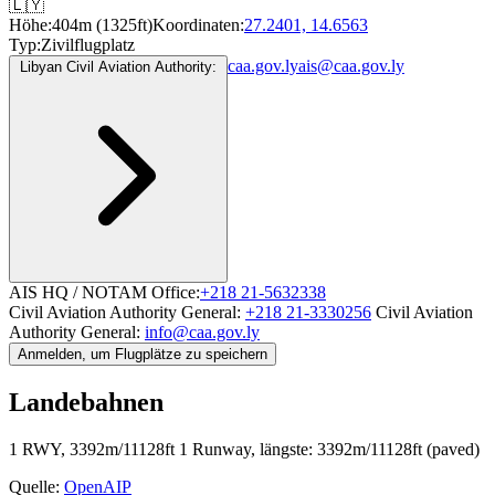
🇱🇾
Höhe:
404m (1325ft)
Koordinaten:
27.2401, 14.6563
Typ:
Zivilflugplatz
caa.gov.ly
ais@caa.gov.ly
Libyan Civil Aviation Authority:
AIS HQ / NOTAM Office:
+218 21-5632338
Civil Aviation Authority General:
+218 21-3330256
Civil Aviation
Authority General:
info@caa.gov.ly
Anmelden, um Flugplätze zu speichern
Landebahnen
1 RWY, 3392m/11128ft
1 Runway, längste: 3392m/11128ft (paved)
Quelle:
OpenAIP