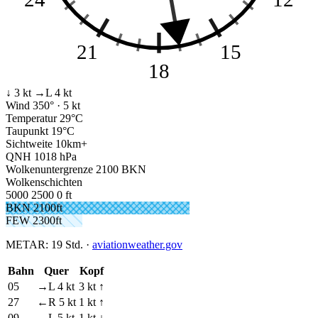
21
15
18
↓ 3 kt
→L 4 kt
Wind
350° · 5 kt
Temperatur
29°C
Taupunkt
19°C
Sichtweite
10km+
QNH
1018 hPa
Wolkenuntergrenze
2100 BKN
Wolkenschichten
5000
2500
0 ft
BKN 2100ft
FEW 2300ft
METAR:
19 Std.
·
aviationweather.gov
Bahn
Quer
Kopf
05
→L 4 kt
3 kt ↑
27
←R 5 kt
1 kt ↑
09
→L 5 kt
1 kt ↓