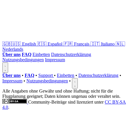
🇬🇧🇺🇸
English
🇪🇸
Español
🇫🇷
Français
🇮🇹
Italiano
🇳🇱
Nederlands
Über uns
FAQ
Einbetten
Datenschutzerklärung
Nutzungsbedingungen
Impressum
Über uns
•
FAQ
•
Support
•
Einbetten
•
Datenschutzerklärung
•
Impressum
•
Nutzungsbedingungen
•
Alle Angaben ohne Gewähr und ohne Haftung; nicht für die
Flugplanung geeignet; Daten können ungenau oder veraltet sein.
Community-Beiträge sind lizenziert unter
CC BY-SA
4.0
.