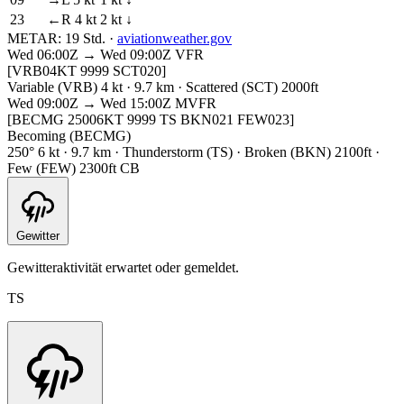
23
←R 4 kt
2 kt ↓
METAR:
19 Std.
·
aviationweather.gov
Wed 06:00Z → Wed 09:00Z
VFR
[VRB04KT 9999 SCT020]
Variable (VRB) 4 kt · 9.7 km · Scattered (SCT) 2000ft
Wed 09:00Z → Wed 15:00Z
MVFR
[BECMG 25006KT 9999 TS BKN021 FEW023]
Becoming (BECMG)
250° 6 kt · 9.7 km · Thunderstorm (TS) · Broken (BKN) 2100ft ·
Few (FEW) 2300ft CB
Gewitter
Gewitteraktivität erwartet oder gemeldet.
TS