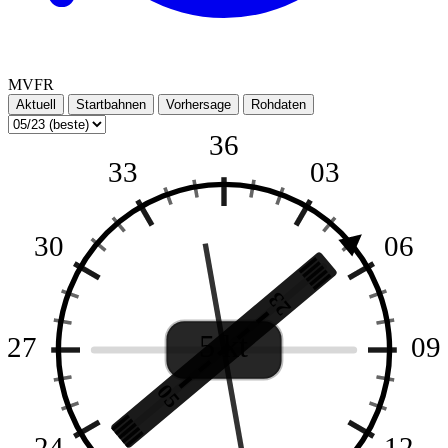
MVFR
Aktuell
Startbahnen
Vorhersage
Rohdaten
36
33
03
30
06
23
5 kt
27
09
05
24
12