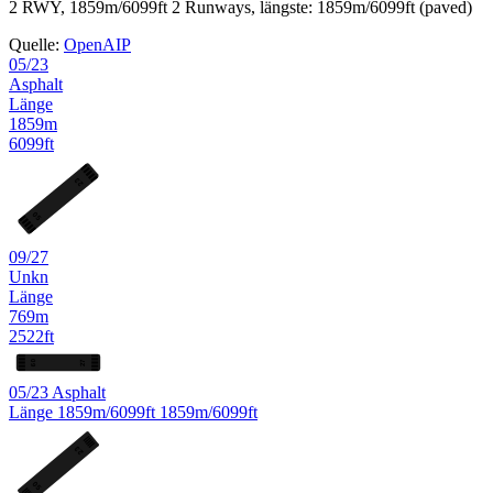
2 RWY, 1859m/6099ft
2 Runways, längste: 1859m/6099ft (paved)
Quelle:
OpenAIP
05/23
Asphalt
Länge
1859m
6099ft
23
05
09/27
Unkn
Länge
769m
2522ft
27
09
05/23
Asphalt
Länge
1859m/6099ft
1859m/6099ft
23
05