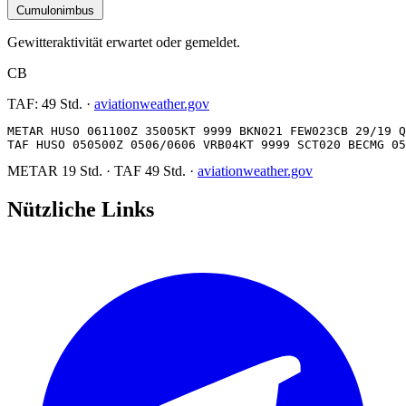
Cumulonimbus
Gewitteraktivität erwartet oder gemeldet.
CB
TAF:
49 Std.
·
aviationweather.gov
METAR HUSO 061100Z 35005KT 9999 BKN021 FEW023CB 29/19 Q
TAF HUSO 050500Z 0506/0606 VRB04KT 9999 SCT020 BECMG 05
METAR
19 Std.
·
TAF
49 Std.
·
aviationweather.gov
Nützliche Links