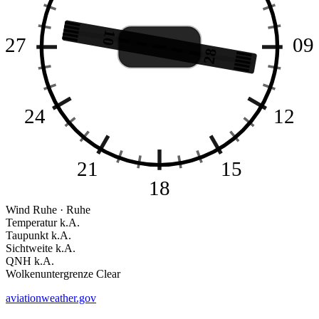
10
--
27
09
28
24
12
21
15
18
Wind
Ruhe · Ruhe
Temperatur
k.A.
Taupunkt
k.A.
Sichtweite
k.A.
QNH
k.A.
Wolkenuntergrenze
Clear
aviationweather.gov