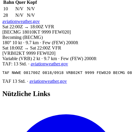
Bahn
Quer
Kopf
10
N/V
N/V
28
N/V
N/V
aviationweather.gov
Sat 22:00Z → 18:00Z
VFR
[BECMG 18010KT 9999 FEW020]
Becoming (BECMG)
180° 10 kt · 9.7 km · Few (FEW) 2000ft
Sat 18:00Z → Sat 22:00Z
VFR
[VRB02KT 9999 FEW020]
Variable (VRB) 2 kt · 9.7 km · Few (FEW) 2000ft
TAF:
13 Std.
·
aviationweather.gov
TAF NWWE 081700Z 0818/0918 VRB02KT 9999 FEW020 BECMG 08
TAF
13 Std.
·
aviationweather.gov
Nützliche Links