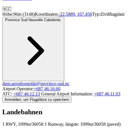
🇳🇨
Höhe:
96m (314ft)
Koordinaten:
-22.5889, 167.456
Typ:
Zivilflugplatz
Province Sud Nouvelle Caledonie:
dpm.aerodromeidp@province-sud.nc
Airport Operator:
+687 46.16.60
ATC:
+687 46.12.13
General Airport Information:
+687 46.11.03
Anmelden, um Flugplätze zu speichern
Landebahnen
1 RWY, 1099m/3605ft
1 Runway, längste: 1099m/3605ft (paved)