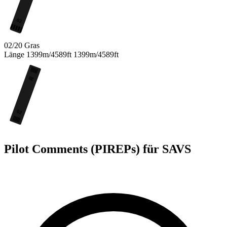
02
02/20
Gras
Länge
1399m/4589ft
1399m/4589ft
20
02
Pilot Comments (PIREPs) für SAVS