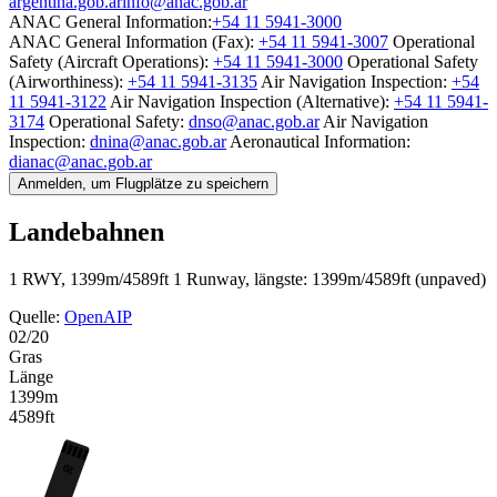
argentina.gob.ar
info@anac.gob.ar
ANAC General Information:
+54 11 5941-3000
ANAC General Information (Fax):
+54 11 5941-3007
Operational
Safety (Aircraft Operations):
+54 11 5941-3000
Operational Safety
(Airworthiness):
+54 11 5941-3135
Air Navigation Inspection:
+54
11 5941-3122
Air Navigation Inspection (Alternative):
+54 11 5941-
3174
Operational Safety:
dnso@anac.gob.ar
Air Navigation
Inspection:
dnina@anac.gob.ar
Aeronautical Information:
dianac@anac.gob.ar
Anmelden, um Flugplätze zu speichern
Landebahnen
1 RWY, 1399m/4589ft
1 Runway, längste: 1399m/4589ft (unpaved)
Quelle:
OpenAIP
02/20
Gras
Länge
1399m
4589ft
20