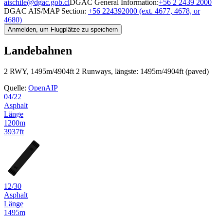
aischile@dgac.gob.cl
DGAC General Information:
+56 2 2439 2000
DGAC AIS/MAP Section:
+56 224392000 (ext. 4677, 4678, or
4680)
Anmelden, um Flugplätze zu speichern
Landebahnen
2 RWY, 1495m/4904ft
2 Runways, längste: 1495m/4904ft (paved)
Quelle:
OpenAIP
04/22
Asphalt
Länge
1200m
3937ft
22
04
12/30
Asphalt
Länge
1495m