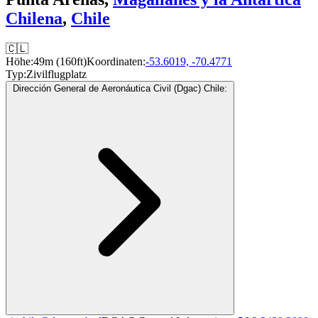
Chilena
,
Chile
🇨🇱
Höhe:
49m (160ft)
Koordinaten:
-53.6019, -70.4771
Typ:
Zivilflugplatz
Dirección General de Aeronáutica Civil (Dgac) Chile: