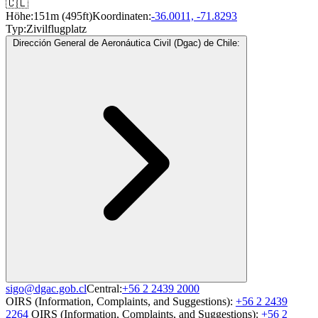
🇨🇱
Höhe:
151m (495ft)
Koordinaten:
-36.0011, -71.8293
Typ:
Zivilflugplatz
Dirección General de Aeronáutica Civil (Dgac) de Chile:
sigo@dgac.gob.cl
Central:
+56 2 2439 2000
OIRS (Information, Complaints, and Suggestions):
+56 2 2439
2264
OIRS (Information, Complaints, and Suggestions):
+56 2