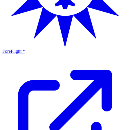
ForeFlight *