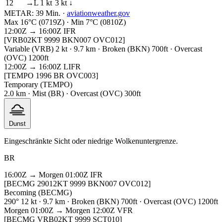
12
→L 1 kt
3 kt ↓
METAR:
39 Min.
·
aviationweather.gov
Max 16°C (0719Z) · Min 7°C (0810Z)
12:00Z → 16:00Z
IFR
[VRB02KT 9999 BKN007 OVC012]
Variable (VRB) 2 kt · 9.7 km · Broken (BKN) 700ft · Overcast
(OVC) 1200ft
12:00Z → 16:00Z
LIFR
[TEMPO 1996 BR OVC003]
Temporary (TEMPO)
2.0 km · Mist (BR) · Overcast (OVC) 300ft
Dunst
Eingeschränkte Sicht oder niedrige Wolkenuntergrenze.
BR
16:00Z → Morgen 01:00Z
IFR
[BECMG 29012KT 9999 BKN007 OVC012]
Becoming (BECMG)
290° 12 kt · 9.7 km · Broken (BKN) 700ft · Overcast (OVC) 1200ft
Morgen 01:00Z → Morgen 12:00Z
VFR
[BECMG VRB02KT 9999 SCT010]