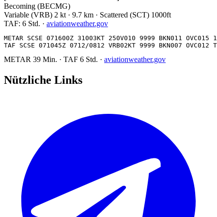
Becoming (BECMG)
Variable (VRB) 2 kt · 9.7 km · Scattered (SCT) 1000ft
TAF:
6 Std.
·
aviationweather.gov
METAR SCSE 071600Z 31003KT 250V010 9999 BKN011 OVC015 1
TAF SCSE 071045Z 0712/0812 VRB02KT 9999 BKN007 OVC012 T
METAR
39 Min.
·
TAF
6 Std.
·
aviationweather.gov
Nützliche Links