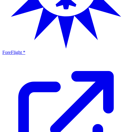
ForeFlight *