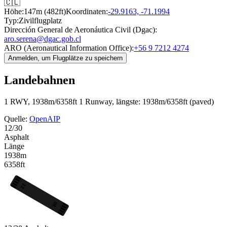
🇨🇱
Höhe:
147m (482ft)
Koordinaten:
-29.9163, -71.1994
Typ:
Zivilflugplatz
Dirección General de Aeronáutica Civil (Dgac):
aro.serena@dgac.gob.cl
ARO (Aeronautical Information Office):
+56 9 7212 4274
Anmelden, um Flugplätze zu speichern
Landebahnen
1 RWY, 1938m/6358ft
1 Runway, längste: 1938m/6358ft (paved)
Quelle:
OpenAIP
12/30
Asphalt
Länge
1938m
6358ft
12
30