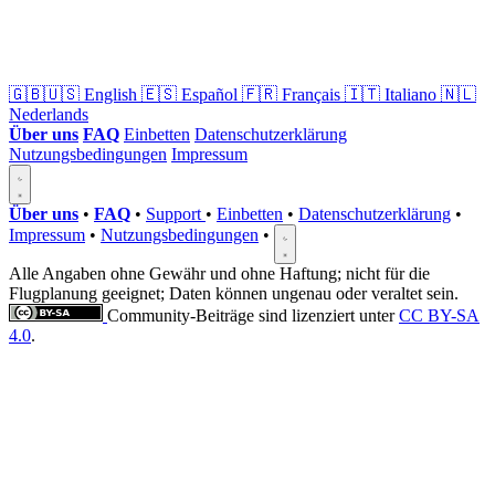
🇬🇧🇺🇸
English
🇪🇸
Español
🇫🇷
Français
🇮🇹
Italiano
🇳🇱
Nederlands
Über uns
FAQ
Einbetten
Datenschutzerklärung
Nutzungsbedingungen
Impressum
Über uns
•
FAQ
•
Support
•
Einbetten
•
Datenschutzerklärung
•
Impressum
•
Nutzungsbedingungen
•
Alle Angaben ohne Gewähr und ohne Haftung; nicht für die
Flugplanung geeignet; Daten können ungenau oder veraltet sein.
Community-Beiträge sind lizenziert unter
CC BY-SA
4.0
.