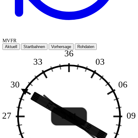
MVFR
Aktuell
Startbahnen
Vorhersage
Rohdaten
36
33
03
30
06
12
3 kt
27
09
30