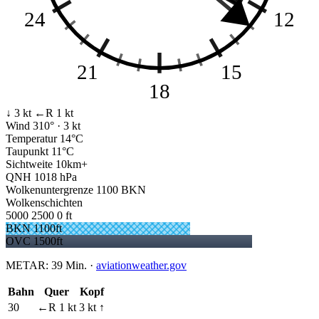
24
12
21
15
18
↓ 3 kt
←R 1 kt
Wind
310° · 3 kt
Temperatur
14°C
Taupunkt
11°C
Sichtweite
10km+
QNH
1018 hPa
Wolkenuntergrenze
1100 BKN
Wolkenschichten
5000
2500
0 ft
BKN 1100ft
OVC 1500ft
METAR:
39 Min.
·
aviationweather.gov
Bahn
Quer
Kopf
30
←R 1 kt
3 kt ↑