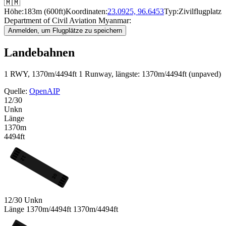
🇲🇲
Höhe:
183m (600ft)
Koordinaten:
23.0925, 96.6453
Typ:
Zivilflugplatz
Department of Civil Aviation Myanmar:
Anmelden, um Flugplätze zu speichern
Landebahnen
1 RWY, 1370m/4494ft
1 Runway, längste: 1370m/4494ft (unpaved)
Quelle:
OpenAIP
12/30
Unkn
Länge
1370m
4494ft
12
30
12/30
Unkn
Länge
1370m/4494ft
1370m/4494ft