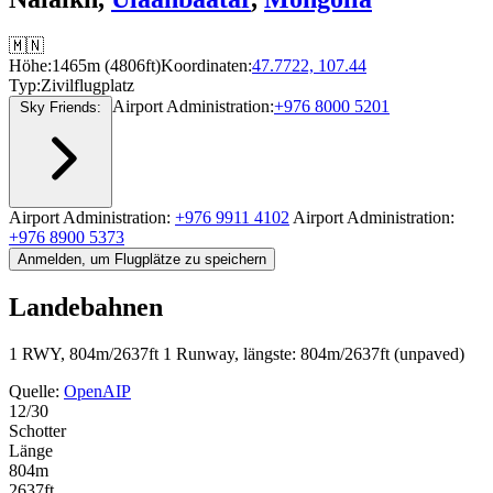
🇲🇳
Höhe:
1465m (4806ft)
Koordinaten:
47.7722, 107.44
Typ:
Zivilflugplatz
Airport Administration:
+976 8000 5201
Sky Friends:
Airport Administration:
+976 9911 4102
Airport Administration:
+976 8900 5373
Anmelden, um Flugplätze zu speichern
Landebahnen
1 RWY, 804m/2637ft
1 Runway, längste: 804m/2637ft (unpaved)
Quelle:
OpenAIP
12/30
Schotter
Länge
804m
2637ft