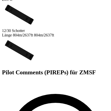
12
30
12/30
Schotter
Länge
804m/2637ft
804m/2637ft
12
30
Pilot Comments (PIREPs) für ZMSF