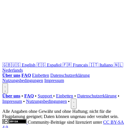
🇬🇧🇺🇸
English
🇪🇸
Español
🇫🇷
Français
🇮🇹
Italiano
🇳🇱
Nederlands
Über uns
FAQ
Einbetten
Datenschutzerklärung
Nutzungsbedingungen
Impressum
Über uns
•
FAQ
•
Support
•
Einbetten
•
Datenschutzerklärung
•
Impressum
•
Nutzungsbedingungen
•
Alle Angaben ohne Gewähr und ohne Haftung; nicht für die
Flugplanung geeignet; Daten können ungenau oder veraltet sein.
Community-Beiträge sind lizenziert unter
CC BY-SA
4.0
.