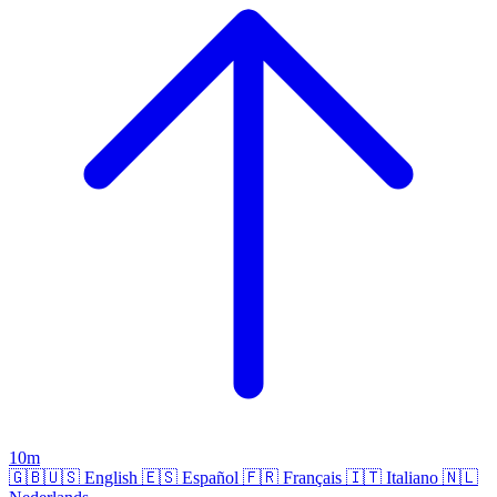
10m
🇬🇧🇺🇸
English
🇪🇸
Español
🇫🇷
Français
🇮🇹
Italiano
🇳🇱