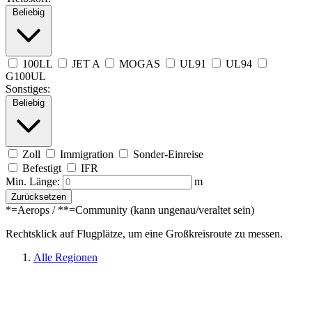
Beliebig
100LL
JET A
MOGAS
UL91
UL94
G100UL
Sonstiges:
Beliebig
Zoll
Immigration
Sonder-Einreise
Befestigt
IFR
Min. Länge:
m
Zurücksetzen
*=Aerops / **=Community (kann ungenau/veraltet sein)
Rechtsklick auf Flugplätze, um eine Großkreisroute zu messen.
Alle Regionen