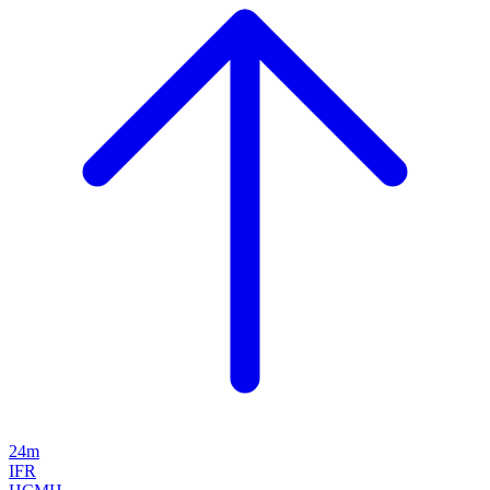
24m
IFR