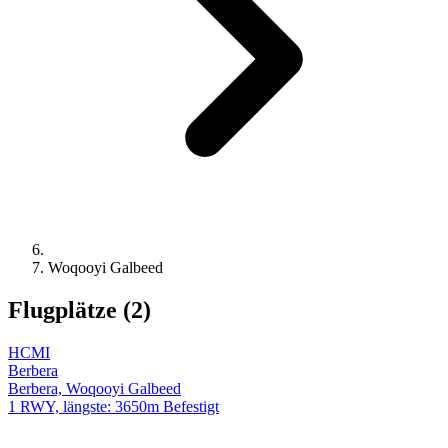
Woqooyi Galbeed
Flugplätze (2)
HCMI
Berbera
Berbera, Woqooyi Galbeed
1 RWY, längste: 3650m Befestigt