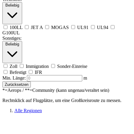
Beliebig
100LL
JET A
MOGAS
UL91
UL94
G100UL
Sonstiges:
Beliebig
Zoll
Immigration
Sonder-Einreise
Befestigt
IFR
Min. Länge:
m
Zurücksetzen
*=Aerops / **=Community (kann ungenau/veraltet sein)
Rechtsklick auf Flugplätze, um eine Großkreisroute zu messen.
Alle Regionen