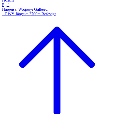
HCMH
Egal
Hargeisa, Woqooyi Galbeed
1 RWY, längste: 3700m Befestigt