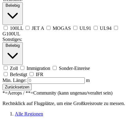
Beliebig
100LL
JET A
MOGAS
UL91
UL94
G100UL
Sonstiges:
Beliebig
Zoll
Immigration
Sonder-Einreise
Befestigt
IFR
Min. Länge:
m
Zurücksetzen
*=Aerops / **=Community (kann ungenau/veraltet sein)
Rechtsklick auf Flugplätze, um eine Großkreisroute zu messen.
Alle Regionen