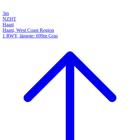
3m
NZHT
Haast
Haast, West Coast Region
1 RWY, längste: 699m Gras