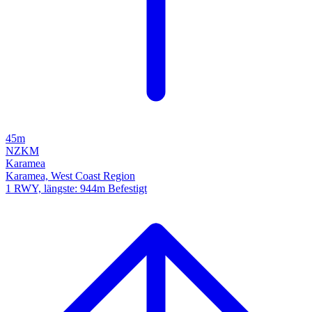
45m
NZKM
Karamea
Karamea, West Coast Region
1 RWY, längste: 944m Befestigt