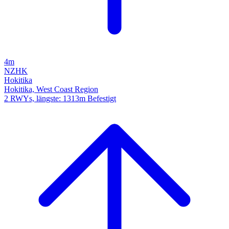
4m
NZHK
Hokitika
Hokitika, West Coast Region
2 RWYs, längste: 1313m Befestigt