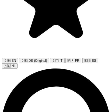
🇬🇧 EN
🇩🇪 DE (Original)
🇮🇹 IT
🇫🇷 FR
🇪🇸 ES
🇳🇱 NL