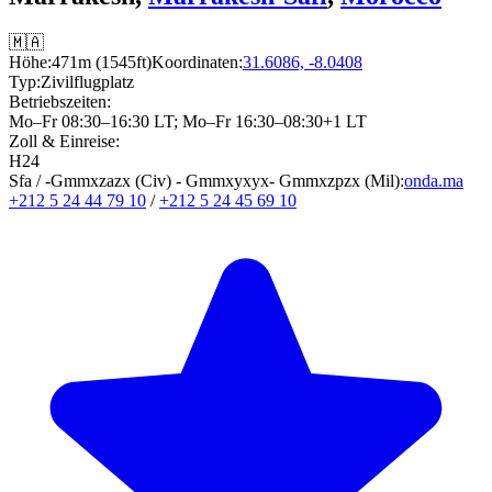
🇲🇦
Höhe:
471m (1545ft)
Koordinaten:
31.6086, -8.0408
Typ:
Zivilflugplatz
Betriebszeiten:
Mo–Fr 08:30–16:30 LT
;
Mo–Fr 16:30–08:30+1 LT
Zoll & Einreise:
H24
Sfa / -Gmmxzazx (Civ) - Gmmxyxyx- Gmmxzpzx (Mil):
onda.ma
+212 5 24 44 79 10
/
+212 5 24 45 69 10