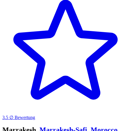
3.5 ∅ Bewertung
Marrakesh,
Marrakesh-Safi
,
Morocco