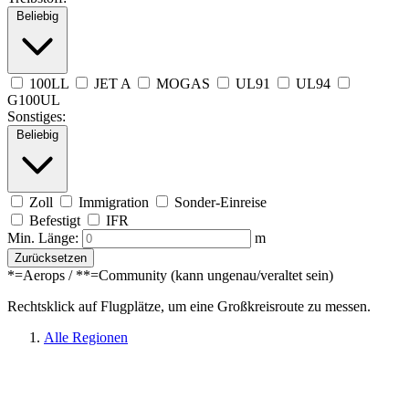
Beliebig
100LL
JET A
MOGAS
UL91
UL94
G100UL
Sonstiges:
Beliebig
Zoll
Immigration
Sonder-Einreise
Befestigt
IFR
Min. Länge:
m
Zurücksetzen
*=Aerops / **=Community (kann ungenau/veraltet sein)
Rechtsklick auf Flugplätze, um eine Großkreisroute zu messen.
Alle Regionen