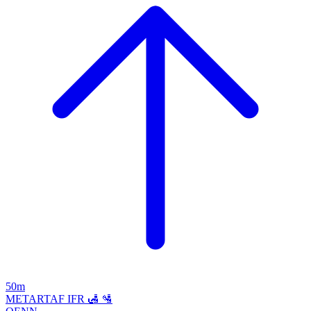
50m
METAR
TAF
IFR
🛃
🛂