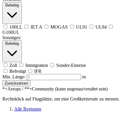
Beliebig
100LL
JET A
MOGAS
UL91
UL94
G100UL
Sonstiges:
Beliebig
Zoll
Immigration
Sonder-Einreise
Befestigt
IFR
Min. Länge:
m
Zurücksetzen
*=Aerops / **=Community (kann ungenau/veraltet sein)
Rechtsklick auf Flugplätze, um eine Großkreisroute zu messen.
Alle Regionen